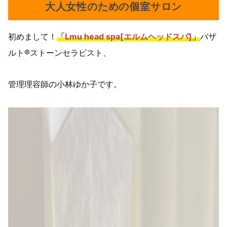
大人女性のための個室サロン
初めまして！
「Lmu head spa[エルムヘッドスパ]
」
バザ
ルト®️ストーンセラピスト、
管理理容師の小林ゆか子です。