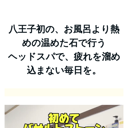
八王子初の、お風呂より熱
めの温めた石で行う
ヘッドスパで、
疲れを溜め
込まない毎日を。
動
画
プ