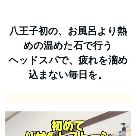
八王子初の、お風呂より熱
めの温めた石で行う
ヘッドスパで、
疲れを溜め
込まない毎日を。
動
画
プ