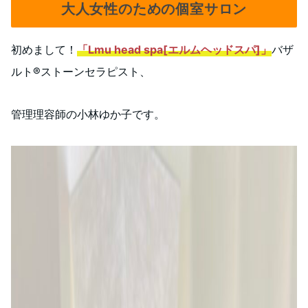
大人女性のための個室サロン
初めまして！
「Lmu head spa[エルムヘッドスパ]
」
バザ
ルト®️ストーンセラピスト、
管理理容師の小林ゆか子です。